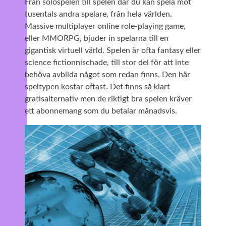
Från solospelen till spelen där du kan spela mot
tusentals andra spelare, från hela världen.
Massive multiplayer online role-playing game,
eller MMORPG, bjuder in spelarna till en
gigantisk virtuell värld. Spelen är ofta fantasy eller
science fictionnischade, till stor del för att inte
behöva avbilda något som redan finns. Den här
speltypen kostar oftast. Det finns så klart
gratisalternativ men de riktigt bra spelen kräver
ett abonnemang som du betalar månadsvis.