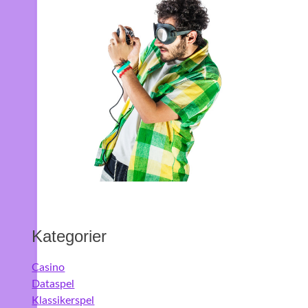
Kategorier
Casino
Dataspel
Klassikerspel