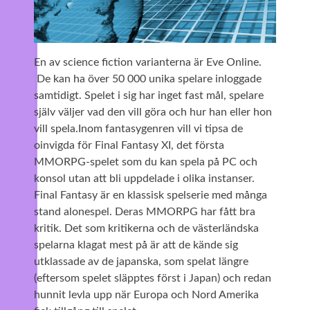
En av science fiction varianterna är Eve Online.
De kan ha över 50 000 unika spelare inloggade
samtidigt. Spelet i sig har inget fast mål, spelare
själv väljer vad den vill göra och hur han eller hon
vill spela.Inom fantasygenren vill vi tipsa de
oinvigda för Final Fantasy XI, det första
MMORPG-spelet som du kan spela på PC och
konsol utan att bli uppdelade i olika instanser.
Final Fantasy är en klassisk spelserie med många
stand alonespel. Deras MMORPG har fått bra
kritik. Det som kritikerna och de västerländska
spelarna klagat mest på är att de kände sig
utklassade av de japanska, som spelat längre
(eftersom spelet släpptes först i Japan) och redan
hunnit levla upp när Europa och Nord Amerika