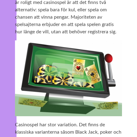
är roligt med casinospel är att det finns två
alternativ: spela bara för kul, eller spela om
chansen att vinna pengar. Majoriteten av
spelsajterna erbjuder en att spela spelen gratis
hur länge de vill, utan att behöver registrera sig.
Casinospel har stor variation. Det finns de
klassiska varianterna såsom Black Jack, poker och