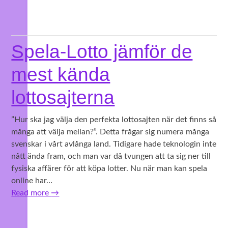
Spela-Lotto jämför de
mest kända
lottosajterna
”Hur ska jag välja den perfekta lottosajten när det finns så
många att välja mellan?”. Detta frågar sig numera många
svenskar i vårt avlånga land. Tidigare hade teknologin inte
nått ända fram, och man var då tvungen att ta sig ner till
fysiska affärer för att köpa lotter. Nu när man kan spela
online har…
Read more
→