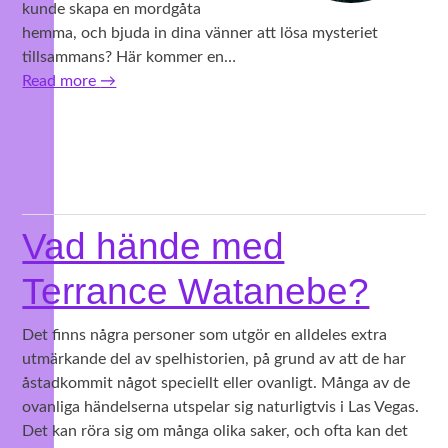
kunde skapa en mordgåta
hemma, och bjuda in dina vänner att lösa mysteriet
tillsammans? Här kommer en…
Read more
→
Vad hände med
Terrance Watanebe?
Det finns några personer som utgör en alldeles extra
utmärkande del av spelhistorien, på grund av att de har
åstadkommit något speciellt eller ovanligt. Många av de
ovanliga händelserna utspelar sig naturligtvis i Las Vegas.
Det kan röra sig om många olika saker, och ofta kan det