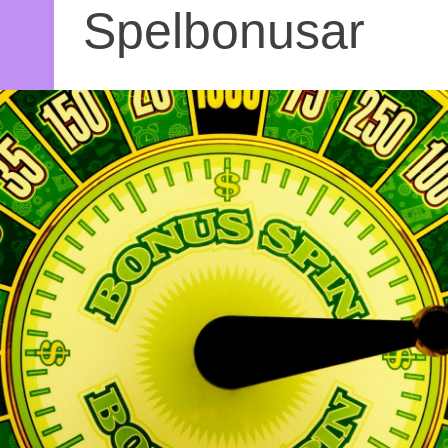
Spelbonusar