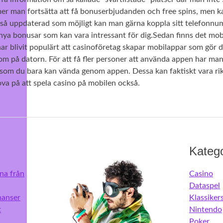
er man fortsätta att få bonuserbjudanden och free spins, men ka
a så uppdaterad som möjligt kan man gärna koppla sitt telefonnum
nya bonusar som kan vara intressant för dig.Sedan finns det mob
har blivit populärt att casinoföretag skapar mobilappar som gör de
som på datorn. För att få fler personer att använda appen har ma
som du bara kan vända genom appen. Dessa kan faktiskt vara rikt
rova på att spela casino på mobilen också.
Katego
na från
Casino
Dataspel
chanser
Klassiker
t
Nintendo
Poker