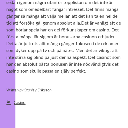
sedan igenom några utanför topplistan om det inte är
något som omedelbart fångar intresset. Det finns många
gånger så många att välja mellan att det kan ta en hel del
tid att försöka gå igenom absolut alla.Det är vanligt att de
som börjar spela har en del förkunskaper om casino. Det
första många lär sig om är bonusarna casinon erbjuder.
Detta är ju trots allt många gånger fokusen i de reklamer
som dyker upp på tv och på nätet. Men det är viktigt att
inte stirra sig blind på just denna aspekt. Det casinot som
har den absolut bästa bonusen är inte nödvändigtvis det
casino som skulle passa en själv perfekt.
Written
by
Stanley Eriksson
Casino