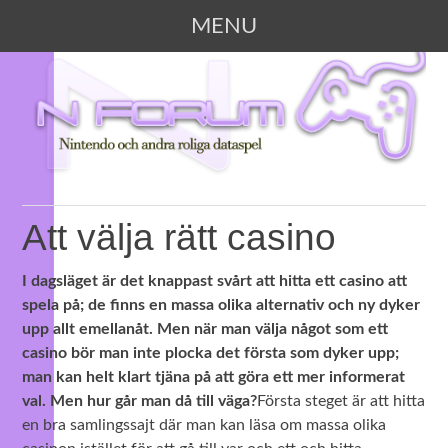
MENU
SKIP TO CONTENT
N FORUM
Nintendo och andra roliga dataspel
Att välja rätt casino
I dagsläget är det knappast svårt att hitta ett casino att
spela på; de finns en massa olika alternativ och ny dyker
upp allt emellanåt. Men när man välja något som ett
casino bör man inte plocka det första som dyker upp;
man kan helt klart tjäna på att göra ett mer informerat
val. Men hur går man då till väga?
Första steget är att hitta
en bra samlingssajt där man kan läsa om massa olika