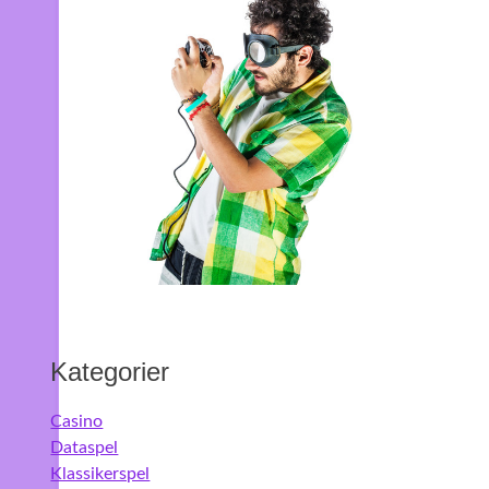
Kategorier
Casino
Dataspel
Klassikerspel